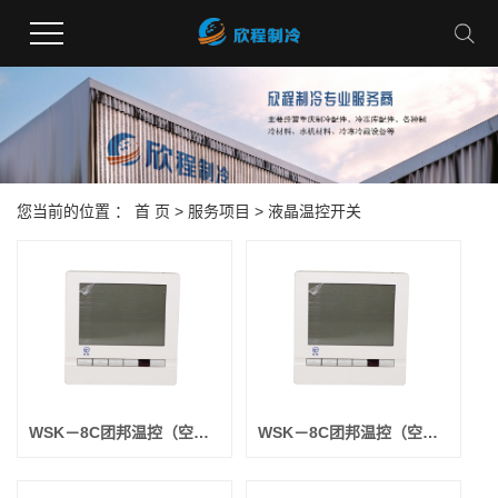
您当前的位置 ：
首 页
>
服务项目
>
液晶温控开关
WSK－8C团邦温控（空调房间用）全带 （7根线的）
WSK－8C团邦温控（空调房间用）带背光蓝屏 （7根线的）