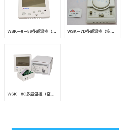
WSK－6－86多威温控（空调房间用）三速两竖字体显示(常卖的）
WSK－7D多威温控（空调房间用）机械开关“两管制”(常卖的）
WSK－8C多威温控（空调房间用）带背光蓝屏 （7根线的）