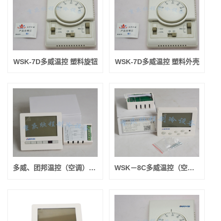
WSK-7D多威温控 塑料旋钮
WSK-7D多威温控 塑料外壳
多威、团邦温控（空调）遥控板 液晶的 （常卖的）
WSK－8C多威温控（空调房间用）带背光蓝屏（带遥控功能）(常卖的