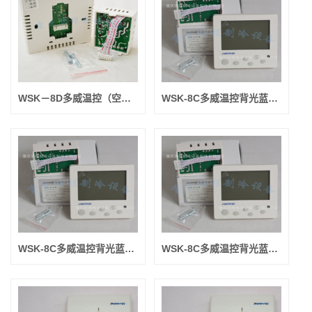
WSK－8D多威温控（空调房间用）带背光蓝屏 （温度调18-27度）
WSK-8C多威温控背光蓝屏开关电源-特殊功能
WSK-8C多威温控背光蓝屏四管制异步阀停风机不停-特殊功能
WSK-8C多威温控背光蓝屏两管制异步阀停风机不停-特殊功能