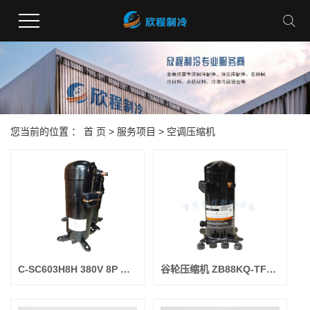
您当前的位置 ：
首 页
>
服务项目
>
空调压缩机
C-SC603H8H 380V 8P 三洋压缩机
谷轮压缩机 ZB88KQ-TFD-551 （R22） 10P 焊口 （不常卖）