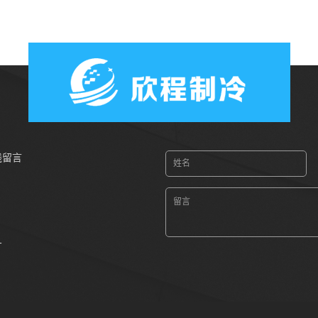
中央空调盖管及连接件
四通换向阀
中央空调排气阀
泄压阀
止回阀
冷冻油
加热带
空调排水泵
新风系统
线留言
浮球式快滴阀
厂