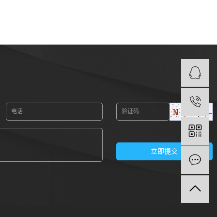
海鲜机
冻库安装辅材
库体板材
冻库库门配件
半封闭压缩机配件
冷却塔配件
冻库储油器（立式)
机组设备检修阀/直角阀