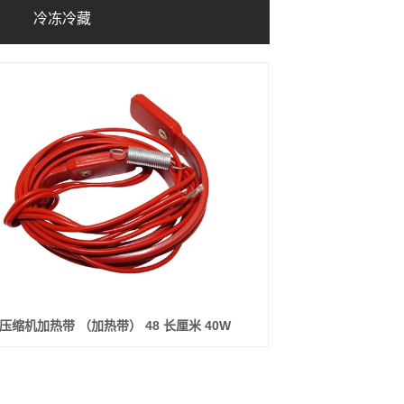
冷冻冷藏
银铃机组
冻库压缩机（机头）
莱富康半封闭（风冷机组）
沈一冷半封闭机组
日立机组
冷冻蒸发器
冷凝器
冷却塔
压缩机加热带 （加热带） 48 长厘米 40W
电控箱
温控器
冻库贮液器