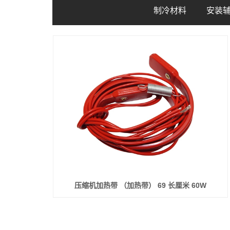
制冷材料
安装
铜管
铜接
铝管
保温管
风管
橡塑保温板
聚乙烯自粘板
PVC管材
制冷剂
保温
分支器
胶粘
PE空调连接管
焊接
压缩机加热带 （加热带） 69 长厘米 60W
五金
空调
电