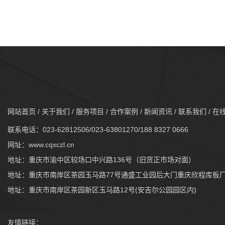
网站首页
/
关于我们
/
服务项目
/
合作案例
/
新闻资讯
/
联系我们
/
在
联系电话：023-62812506/023-63801270/188 8327 0666
网址：
www.cqxczl.cn
地址：重庆市渝中区较场口中兴路136号（旧货正市场对面）
地址：重庆市南岸区茶园玉马路77号通盛工业园后大门重庆欣程库板
地址：重庆市南岸区茶园新区玉马路12号(安吉尔公园园区内)
友情链接：