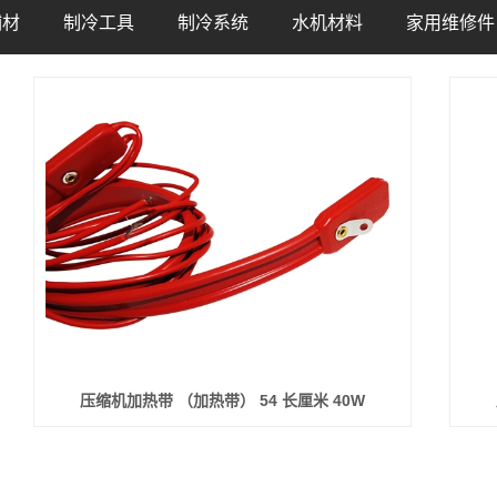
辅材
制冷工具
制冷系统
水机材料
家用维修件
头
铜管工具
空调压缩机
补水阀
电容
黄铜水管接头
维修设备
膨胀阀件
膨胀罐
控制器件
辅材
充液表阀
电磁阀件
表弯
清洗剂
管路托码吊码
测试仪表
压控器
水压力表
喷漆
管件
充液转接头
过滤器
水流开关
冰箱电磁阀
辅材
专用工具
容器控件
电动二通阀
尼龙扎带
材料
阀门控件
水位传感器
手动U型枪
材料
视液镜
制冰机
压缩机加热带 （加热带） 54 长厘米 40W
材料
单向阀
液晶温控开关
安装
避震软管
波纹管
线
热交换器
中央空调水过滤器