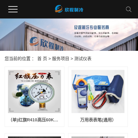
您当前的位置 ：
首 页
>
服务项目
>
测试仪表
（单)红旗R410高压60KG压力表（Y60-6）（保压用）常卖的
万用表表笔(通用）