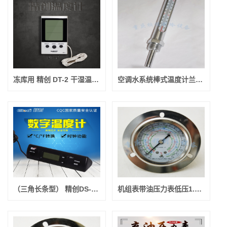
冻库用 精创 DT-2 干湿温度计（温湿度计）
空调水系统棒式温度计兰红100°L=60 普通
（三角长条型） 精创DS-1电子温度计 常买的
机组表带油压力表低压1.6或1.8 （罗森博格）